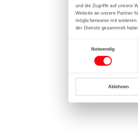
und die Zugriffe auf unsere 
Website an unsere Partner fü
Application erro
möglicherweise mit weiteren
der Dienste gesammelt habe
E
Notwendig
i
n
w
i
l
l
Ablehnen
i
g
u
n
g
s