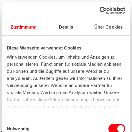
Zustimmung
Details
Über Cookies
Diese Webseite verwendet Cookies
Wir verwenden Cookies, um Inhalte und Anzeigen zu
personalisieren, Funktionen für soziale Medien anbieten
zu können und die Zugriffe auf unsere Website zu
analysieren. Außerdem geben wir Informationen zu Ihrer
Verwendung unserer Website an unsere Partner für
soziale Medien, Werbung und Analysen weiter. Unsere
Partner führen diese Informationen möglicherweise mit
weiteren Daten zusammen, die Sie ihnen bereitgestellt
haben oder die sie im Rahmen Ihrer Nutzung der Dienste
gesammelt haben.
E
Notwendig
i