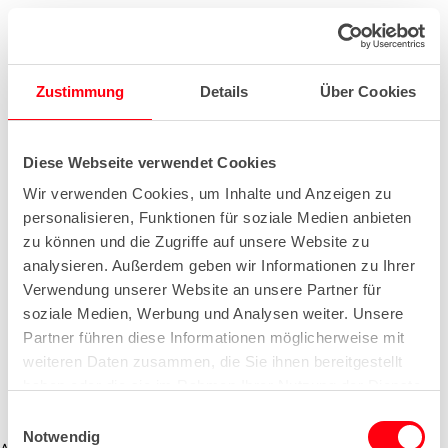
Zustimmung
Details
Über Cookies
Diese Webseite verwendet Cookies
Wir verwenden Cookies, um Inhalte und Anzeigen zu
personalisieren, Funktionen für soziale Medien anbieten
zu können und die Zugriffe auf unsere Website zu
analysieren. Außerdem geben wir Informationen zu Ihrer
Verwendung unserer Website an unsere Partner für
soziale Medien, Werbung und Analysen weiter. Unsere
Partner führen diese Informationen möglicherweise mit
weiteren Daten zusammen, die Sie ihnen bereitgestellt
haben oder die sie im Rahmen Ihrer Nutzung der Dienste
gesammelt haben.
E
Notwendig
i