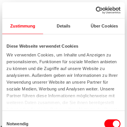
Zustimmung
Details
Über Cookies
Diese Webseite verwendet Cookies
Wir verwenden Cookies, um Inhalte und Anzeigen zu
personalisieren, Funktionen für soziale Medien anbieten
zu können und die Zugriffe auf unsere Website zu
analysieren. Außerdem geben wir Informationen zu Ihrer
Verwendung unserer Website an unsere Partner für
soziale Medien, Werbung und Analysen weiter. Unsere
Partner führen diese Informationen möglicherweise mit
weiteren Daten zusammen, die Sie ihnen bereitgestellt
haben oder die sie im Rahmen Ihrer Nutzung der Dienste
gesammelt haben.
E
Notwendig
i