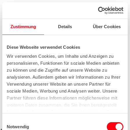
Zustimmung
Details
Über Cookies
Diese Webseite verwendet Cookies
Wir verwenden Cookies, um Inhalte und Anzeigen zu
personalisieren, Funktionen für soziale Medien anbieten
zu können und die Zugriffe auf unsere Website zu
analysieren. Außerdem geben wir Informationen zu Ihrer
Verwendung unserer Website an unsere Partner für
soziale Medien, Werbung und Analysen weiter. Unsere
Partner führen diese Informationen möglicherweise mit
weiteren Daten zusammen, die Sie ihnen bereitgestellt
haben oder die sie im Rahmen Ihrer Nutzung der Dienste
gesammelt haben.
E
Notwendig
i