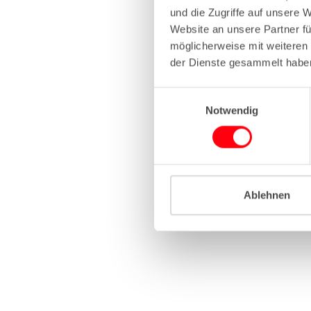
und die Zugriffe auf unsere 
Website an unsere Partner fü
Application erro
möglicherweise mit weiteren
der Dienste gesammelt habe
E
Notwendig
i
n
w
i
l
l
Ablehnen
i
g
u
n
g
s