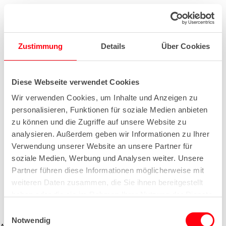
Zustimmung
Details
Über Cookies
Diese Webseite verwendet Cookies
Wir verwenden Cookies, um Inhalte und Anzeigen zu
personalisieren, Funktionen für soziale Medien anbieten
zu können und die Zugriffe auf unsere Website zu
analysieren. Außerdem geben wir Informationen zu Ihrer
Verwendung unserer Website an unsere Partner für
soziale Medien, Werbung und Analysen weiter. Unsere
Partner führen diese Informationen möglicherweise mit
weiteren Daten zusammen, die Sie ihnen bereitgestellt
haben oder die sie im Rahmen Ihrer Nutzung der Dienste
gesammelt haben.
E
Notwendig
i