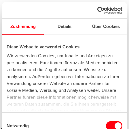
Zustimmung
Details
Über Cookies
Diese Webseite verwendet Cookies
Wir verwenden Cookies, um Inhalte und Anzeigen zu
personalisieren, Funktionen für soziale Medien anbieten
zu können und die Zugriffe auf unsere Website zu
analysieren. Außerdem geben wir Informationen zu Ihrer
Verwendung unserer Website an unsere Partner für
soziale Medien, Werbung und Analysen weiter. Unsere
Partner führen diese Informationen möglicherweise mit
weiteren Daten zusammen, die Sie ihnen bereitgestellt
haben oder die sie im Rahmen Ihrer Nutzung der Dienste
gesammelt haben.
E
Notwendig
i