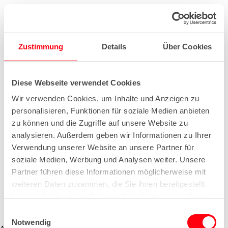
Zustimmung
Details
Über Cookies
Diese Webseite verwendet Cookies
Wir verwenden Cookies, um Inhalte und Anzeigen zu
personalisieren, Funktionen für soziale Medien anbieten
zu können und die Zugriffe auf unsere Website zu
analysieren. Außerdem geben wir Informationen zu Ihrer
Verwendung unserer Website an unsere Partner für
soziale Medien, Werbung und Analysen weiter. Unsere
Partner führen diese Informationen möglicherweise mit
weiteren Daten zusammen, die Sie ihnen bereitgestellt
haben oder die sie im Rahmen Ihrer Nutzung der Dienste
gesammelt haben.
E
Notwendig
i