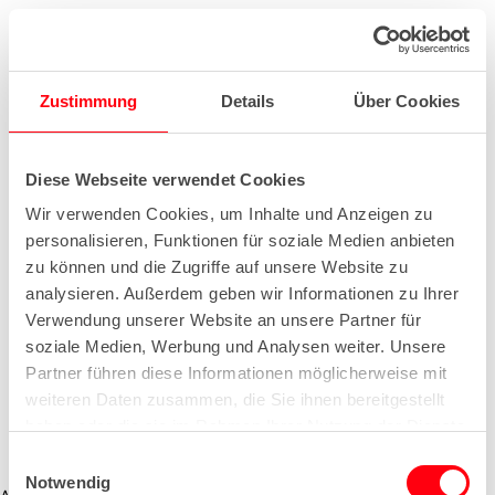
Zustimmung
Details
Über Cookies
Diese Webseite verwendet Cookies
Wir verwenden Cookies, um Inhalte und Anzeigen zu
personalisieren, Funktionen für soziale Medien anbieten
zu können und die Zugriffe auf unsere Website zu
analysieren. Außerdem geben wir Informationen zu Ihrer
Verwendung unserer Website an unsere Partner für
soziale Medien, Werbung und Analysen weiter. Unsere
Partner führen diese Informationen möglicherweise mit
weiteren Daten zusammen, die Sie ihnen bereitgestellt
haben oder die sie im Rahmen Ihrer Nutzung der Dienste
gesammelt haben.
E
Notwendig
i