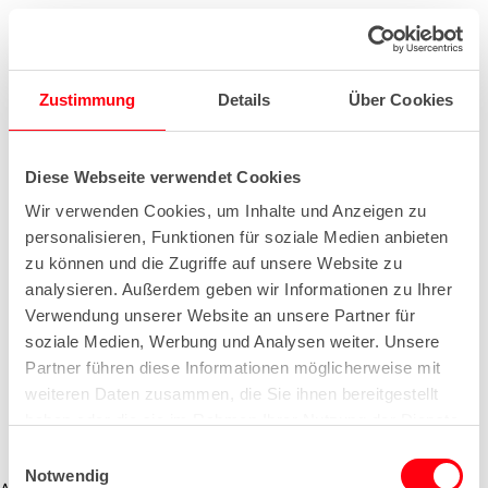
Zustimmung
Details
Über Cookies
Diese Webseite verwendet Cookies
Wir verwenden Cookies, um Inhalte und Anzeigen zu
personalisieren, Funktionen für soziale Medien anbieten
zu können und die Zugriffe auf unsere Website zu
analysieren. Außerdem geben wir Informationen zu Ihrer
Verwendung unserer Website an unsere Partner für
soziale Medien, Werbung und Analysen weiter. Unsere
Partner führen diese Informationen möglicherweise mit
weiteren Daten zusammen, die Sie ihnen bereitgestellt
haben oder die sie im Rahmen Ihrer Nutzung der Dienste
gesammelt haben.
E
Notwendig
i