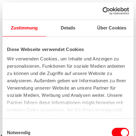
Zustimmung
Details
Über Cookies
Diese Webseite verwendet Cookies
Wir verwenden Cookies, um Inhalte und Anzeigen zu
personalisieren, Funktionen für soziale Medien anbieten
zu können und die Zugriffe auf unsere Website zu
analysieren. Außerdem geben wir Informationen zu Ihrer
Verwendung unserer Website an unsere Partner für
soziale Medien, Werbung und Analysen weiter. Unsere
Partner führen diese Informationen möglicherweise mit
weiteren Daten zusammen, die Sie ihnen bereitgestellt
haben oder die sie im Rahmen Ihrer Nutzung der Dienste
gesammelt haben.
E
Notwendig
i