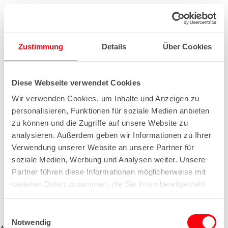
Zustimmung
Details
Über Cookies
Diese Webseite verwendet Cookies
Wir verwenden Cookies, um Inhalte und Anzeigen zu
personalisieren, Funktionen für soziale Medien anbieten
zu können und die Zugriffe auf unsere Website zu
analysieren. Außerdem geben wir Informationen zu Ihrer
Verwendung unserer Website an unsere Partner für
soziale Medien, Werbung und Analysen weiter. Unsere
Partner führen diese Informationen möglicherweise mit
weiteren Daten zusammen, die Sie ihnen bereitgestellt
haben oder die sie im Rahmen Ihrer Nutzung der Dienste
gesammelt haben.
E
Notwendig
i