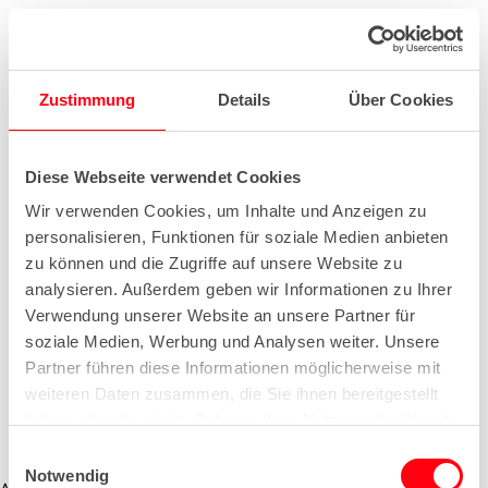
Zustimmung
Details
Über Cookies
Diese Webseite verwendet Cookies
Wir verwenden Cookies, um Inhalte und Anzeigen zu
personalisieren, Funktionen für soziale Medien anbieten
zu können und die Zugriffe auf unsere Website zu
analysieren. Außerdem geben wir Informationen zu Ihrer
Verwendung unserer Website an unsere Partner für
soziale Medien, Werbung und Analysen weiter. Unsere
Partner führen diese Informationen möglicherweise mit
weiteren Daten zusammen, die Sie ihnen bereitgestellt
haben oder die sie im Rahmen Ihrer Nutzung der Dienste
gesammelt haben.
E
Notwendig
i