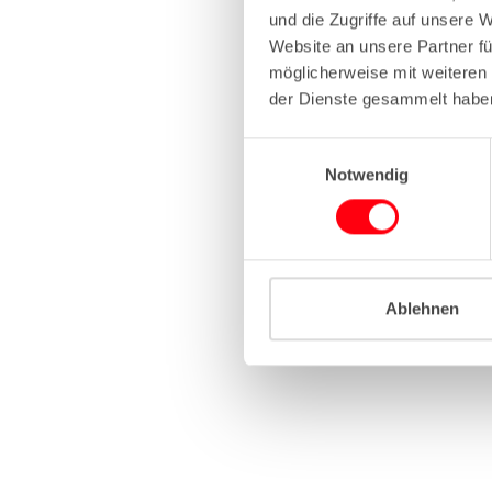
und die Zugriffe auf unsere 
Website an unsere Partner fü
Application erro
möglicherweise mit weiteren
der Dienste gesammelt habe
E
Notwendig
i
n
w
i
l
l
Ablehnen
i
g
u
n
g
s