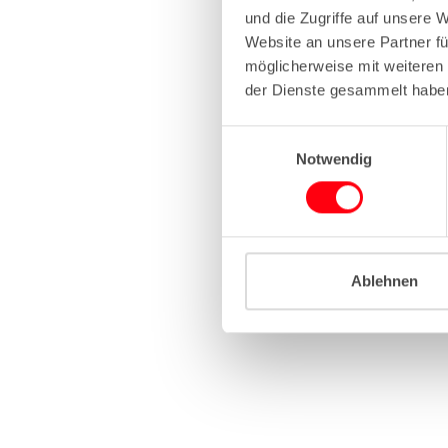
und die Zugriffe auf unsere 
Website an unsere Partner fü
Application erro
möglicherweise mit weiteren
der Dienste gesammelt habe
E
Notwendig
i
n
w
i
l
l
Ablehnen
i
g
u
n
g
s