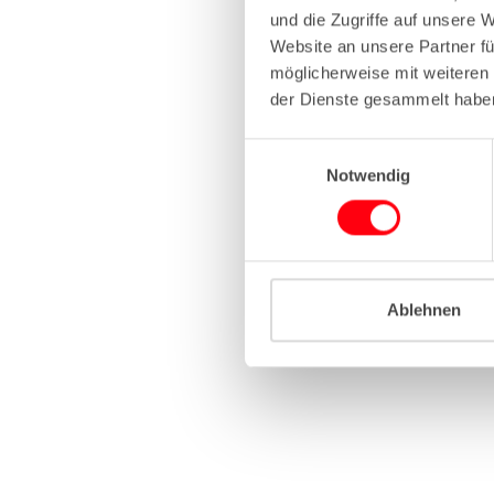
und die Zugriffe auf unsere 
Website an unsere Partner fü
Application erro
möglicherweise mit weiteren
der Dienste gesammelt habe
E
Notwendig
i
n
w
i
l
l
Ablehnen
i
g
u
n
g
s