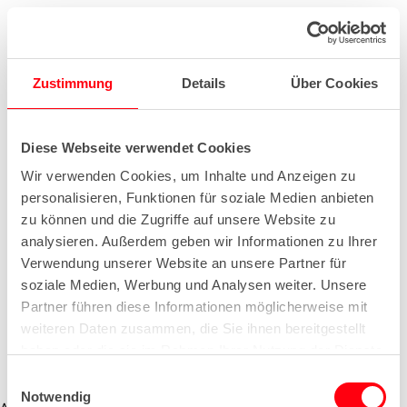
Zustimmung
Details
Über Cookies
Diese Webseite verwendet Cookies
Wir verwenden Cookies, um Inhalte und Anzeigen zu
personalisieren, Funktionen für soziale Medien anbieten
zu können und die Zugriffe auf unsere Website zu
analysieren. Außerdem geben wir Informationen zu Ihrer
Verwendung unserer Website an unsere Partner für
soziale Medien, Werbung und Analysen weiter. Unsere
Partner führen diese Informationen möglicherweise mit
weiteren Daten zusammen, die Sie ihnen bereitgestellt
haben oder die sie im Rahmen Ihrer Nutzung der Dienste
gesammelt haben.
E
Notwendig
i