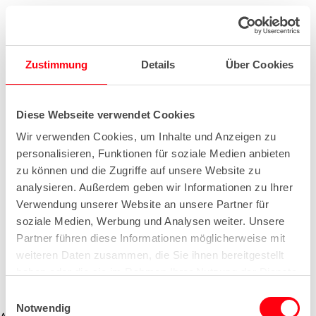
Zustimmung
Details
Über Cookies
Diese Webseite verwendet Cookies
Wir verwenden Cookies, um Inhalte und Anzeigen zu
personalisieren, Funktionen für soziale Medien anbieten
zu können und die Zugriffe auf unsere Website zu
analysieren. Außerdem geben wir Informationen zu Ihrer
Verwendung unserer Website an unsere Partner für
soziale Medien, Werbung und Analysen weiter. Unsere
Partner führen diese Informationen möglicherweise mit
weiteren Daten zusammen, die Sie ihnen bereitgestellt
haben oder die sie im Rahmen Ihrer Nutzung der Dienste
gesammelt haben.
E
Notwendig
i