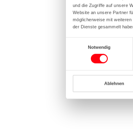
und die Zugriffe auf unsere 
Website an unsere Partner fü
Application erro
möglicherweise mit weiteren
der Dienste gesammelt habe
E
Notwendig
i
n
w
i
l
l
Ablehnen
i
g
u
n
g
s