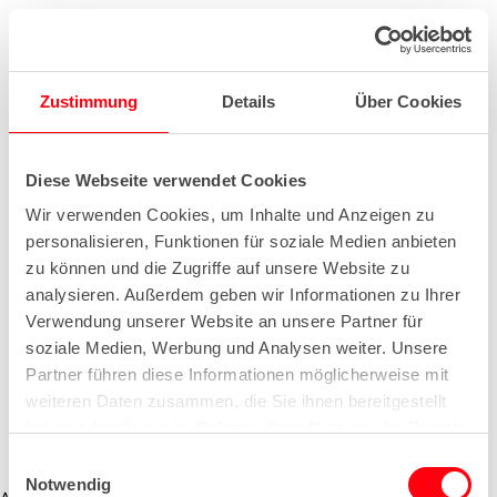
Zustimmung
Details
Über Cookies
Diese Webseite verwendet Cookies
Wir verwenden Cookies, um Inhalte und Anzeigen zu
personalisieren, Funktionen für soziale Medien anbieten
zu können und die Zugriffe auf unsere Website zu
analysieren. Außerdem geben wir Informationen zu Ihrer
Verwendung unserer Website an unsere Partner für
soziale Medien, Werbung und Analysen weiter. Unsere
Partner führen diese Informationen möglicherweise mit
weiteren Daten zusammen, die Sie ihnen bereitgestellt
haben oder die sie im Rahmen Ihrer Nutzung der Dienste
gesammelt haben.
E
Notwendig
i