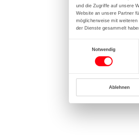
und die Zugriffe auf unsere 
Website an unsere Partner fü
Application erro
möglicherweise mit weiteren
der Dienste gesammelt habe
E
Notwendig
i
n
w
i
l
l
Ablehnen
i
g
u
n
g
s