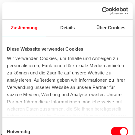
Zustimmung
Details
Über Cookies
Diese Webseite verwendet Cookies
Wir verwenden Cookies, um Inhalte und Anzeigen zu
personalisieren, Funktionen für soziale Medien anbieten
zu können und die Zugriffe auf unsere Website zu
analysieren. Außerdem geben wir Informationen zu Ihrer
Verwendung unserer Website an unsere Partner für
soziale Medien, Werbung und Analysen weiter. Unsere
Partner führen diese Informationen möglicherweise mit
weiteren Daten zusammen, die Sie ihnen bereitgestellt
haben oder die sie im Rahmen Ihrer Nutzung der Dienste
gesammelt haben.
E
Notwendig
i