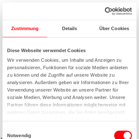
Zustimmung
Details
Über Cookies
Diese Webseite verwendet Cookies
Wir verwenden Cookies, um Inhalte und Anzeigen zu
personalisieren, Funktionen für soziale Medien anbieten
zu können und die Zugriffe auf unsere Website zu
analysieren. Außerdem geben wir Informationen zu Ihrer
Verwendung unserer Website an unsere Partner für
soziale Medien, Werbung und Analysen weiter. Unsere
Partner führen diese Informationen möglicherweise mit
weiteren Daten zusammen, die Sie ihnen bereitgestellt
haben oder die sie im Rahmen Ihrer Nutzung der Dienste
gesammelt haben.
E
Notwendig
i