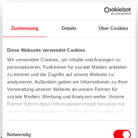
Zustimmung
Details
Über Cookies
Diese Webseite verwendet Cookies
Wir verwenden Cookies, um Inhalte und Anzeigen zu
personalisieren, Funktionen für soziale Medien anbieten
zu können und die Zugriffe auf unsere Website zu
analysieren. Außerdem geben wir Informationen zu Ihrer
Verwendung unserer Website an unsere Partner für
soziale Medien, Werbung und Analysen weiter. Unsere
Partner führen diese Informationen möglicherweise mit
weiteren Daten zusammen, die Sie ihnen bereitgestellt
haben oder die sie im Rahmen Ihrer Nutzung der Dienste
gesammelt haben.
E
Notwendig
i