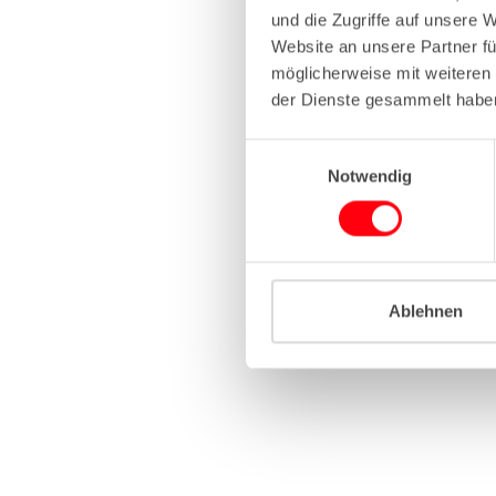
und die Zugriffe auf unsere 
Website an unsere Partner fü
Application erro
möglicherweise mit weiteren
der Dienste gesammelt habe
E
Notwendig
i
n
w
i
l
l
Ablehnen
i
g
u
n
g
s