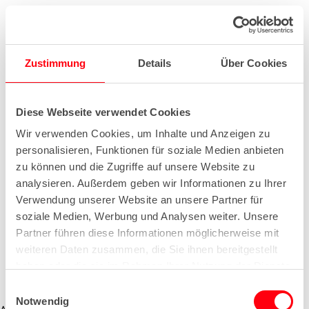
Zustimmung
Details
Über Cookies
Diese Webseite verwendet Cookies
Wir verwenden Cookies, um Inhalte und Anzeigen zu
personalisieren, Funktionen für soziale Medien anbieten
zu können und die Zugriffe auf unsere Website zu
analysieren. Außerdem geben wir Informationen zu Ihrer
Verwendung unserer Website an unsere Partner für
soziale Medien, Werbung und Analysen weiter. Unsere
Partner führen diese Informationen möglicherweise mit
weiteren Daten zusammen, die Sie ihnen bereitgestellt
haben oder die sie im Rahmen Ihrer Nutzung der Dienste
gesammelt haben.
E
Notwendig
i