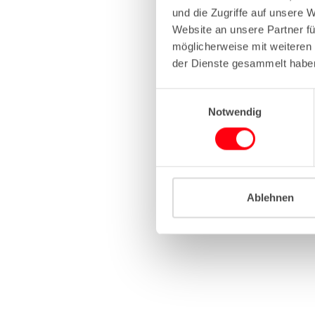
und die Zugriffe auf unsere 
Website an unsere Partner fü
Application erro
möglicherweise mit weiteren
der Dienste gesammelt habe
E
Notwendig
i
n
w
i
l
l
Ablehnen
i
g
u
n
g
s