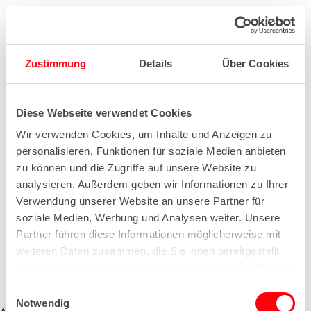
Zustimmung
Details
Über Cookies
Diese Webseite verwendet Cookies
Wir verwenden Cookies, um Inhalte und Anzeigen zu
personalisieren, Funktionen für soziale Medien anbieten
zu können und die Zugriffe auf unsere Website zu
analysieren. Außerdem geben wir Informationen zu Ihrer
Verwendung unserer Website an unsere Partner für
soziale Medien, Werbung und Analysen weiter. Unsere
Partner führen diese Informationen möglicherweise mit
weiteren Daten zusammen, die Sie ihnen bereitgestellt
haben oder die sie im Rahmen Ihrer Nutzung der Dienste
gesammelt haben.
E
Notwendig
i