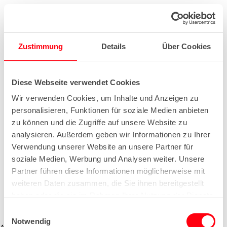
Zustimmung
Details
Über Cookies
Diese Webseite verwendet Cookies
Wir verwenden Cookies, um Inhalte und Anzeigen zu
personalisieren, Funktionen für soziale Medien anbieten
zu können und die Zugriffe auf unsere Website zu
analysieren. Außerdem geben wir Informationen zu Ihrer
Verwendung unserer Website an unsere Partner für
soziale Medien, Werbung und Analysen weiter. Unsere
Partner führen diese Informationen möglicherweise mit
weiteren Daten zusammen, die Sie ihnen bereitgestellt
haben oder die sie im Rahmen Ihrer Nutzung der Dienste
gesammelt haben.
E
Notwendig
i