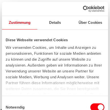
Zustimmung
Details
Über Cookies
Diese Webseite verwendet Cookies
Wir verwenden Cookies, um Inhalte und Anzeigen zu
personalisieren, Funktionen für soziale Medien anbieten
zu können und die Zugriffe auf unsere Website zu
analysieren. Außerdem geben wir Informationen zu Ihrer
Verwendung unserer Website an unsere Partner für
soziale Medien, Werbung und Analysen weiter. Unsere
Partner führen diese Informationen möglicherweise mit
weiteren Daten zusammen, die Sie ihnen bereitgestellt
haben oder die sie im Rahmen Ihrer Nutzung der Dienste
gesammelt haben.
E
Notwendig
i