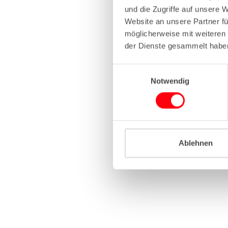
und die Zugriffe auf unsere 
Website an unsere Partner fü
Application erro
möglicherweise mit weiteren
der Dienste gesammelt habe
E
Notwendig
i
n
w
i
l
l
Ablehnen
i
g
u
n
g
s