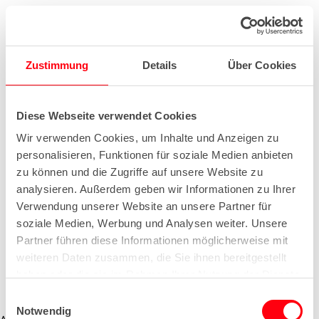
Zustimmung
Details
Über Cookies
Diese Webseite verwendet Cookies
Wir verwenden Cookies, um Inhalte und Anzeigen zu
personalisieren, Funktionen für soziale Medien anbieten
zu können und die Zugriffe auf unsere Website zu
analysieren. Außerdem geben wir Informationen zu Ihrer
Verwendung unserer Website an unsere Partner für
soziale Medien, Werbung und Analysen weiter. Unsere
Partner führen diese Informationen möglicherweise mit
weiteren Daten zusammen, die Sie ihnen bereitgestellt
haben oder die sie im Rahmen Ihrer Nutzung der Dienste
gesammelt haben.
E
Notwendig
i