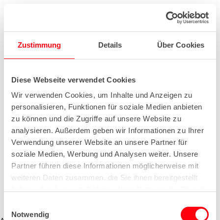
Zustimmung
Details
Über Cookies
Diese Webseite verwendet Cookies
Wir verwenden Cookies, um Inhalte und Anzeigen zu
personalisieren, Funktionen für soziale Medien anbieten
zu können und die Zugriffe auf unsere Website zu
analysieren. Außerdem geben wir Informationen zu Ihrer
Verwendung unserer Website an unsere Partner für
soziale Medien, Werbung und Analysen weiter. Unsere
Partner führen diese Informationen möglicherweise mit
weiteren Daten zusammen, die Sie ihnen bereitgestellt
haben oder die sie im Rahmen Ihrer Nutzung der Dienste
gesammelt haben.
E
Notwendig
i