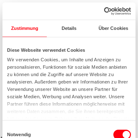
Zustimmung
Details
Über Cookies
Diese Webseite verwendet Cookies
Wir verwenden Cookies, um Inhalte und Anzeigen zu
personalisieren, Funktionen für soziale Medien anbieten
zu können und die Zugriffe auf unsere Website zu
analysieren. Außerdem geben wir Informationen zu Ihrer
Verwendung unserer Website an unsere Partner für
soziale Medien, Werbung und Analysen weiter. Unsere
Partner führen diese Informationen möglicherweise mit
weiteren Daten zusammen, die Sie ihnen bereitgestellt
haben oder die sie im Rahmen Ihrer Nutzung der Dienste
gesammelt haben.
E
Notwendig
i