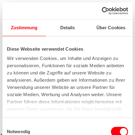
Zustimmung
Details
Über Cookies
Diese Webseite verwendet Cookies
Wir verwenden Cookies, um Inhalte und Anzeigen zu
personalisieren, Funktionen für soziale Medien anbieten
zu können und die Zugriffe auf unsere Website zu
analysieren. Außerdem geben wir Informationen zu Ihrer
Verwendung unserer Website an unsere Partner für
soziale Medien, Werbung und Analysen weiter. Unsere
Partner führen diese Informationen möglicherweise mit
weiteren Daten zusammen, die Sie ihnen bereitgestellt
haben oder die sie im Rahmen Ihrer Nutzung der Dienste
gesammelt haben.
E
Notwendig
i