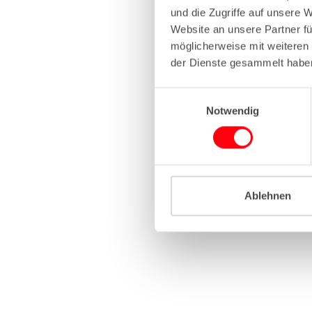
und die Zugriffe auf unsere 
Website an unsere Partner fü
Application erro
möglicherweise mit weiteren
der Dienste gesammelt habe
E
Notwendig
i
n
w
i
l
l
Ablehnen
i
g
u
n
g
s