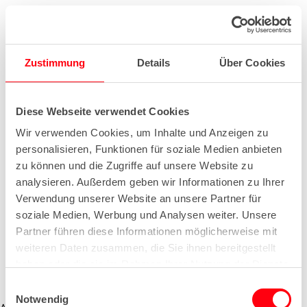
Zustimmung
Details
Über Cookies
Diese Webseite verwendet Cookies
Wir verwenden Cookies, um Inhalte und Anzeigen zu
personalisieren, Funktionen für soziale Medien anbieten
zu können und die Zugriffe auf unsere Website zu
analysieren. Außerdem geben wir Informationen zu Ihrer
Verwendung unserer Website an unsere Partner für
soziale Medien, Werbung und Analysen weiter. Unsere
Partner führen diese Informationen möglicherweise mit
weiteren Daten zusammen, die Sie ihnen bereitgestellt
haben oder die sie im Rahmen Ihrer Nutzung der Dienste
gesammelt haben.
E
Notwendig
i