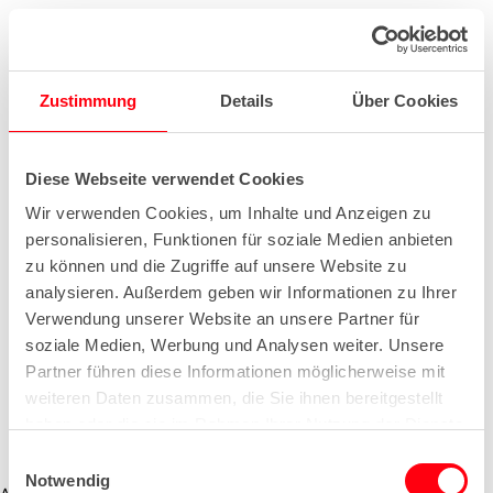
Zustimmung
Details
Über Cookies
Diese Webseite verwendet Cookies
Wir verwenden Cookies, um Inhalte und Anzeigen zu
personalisieren, Funktionen für soziale Medien anbieten
zu können und die Zugriffe auf unsere Website zu
analysieren. Außerdem geben wir Informationen zu Ihrer
Verwendung unserer Website an unsere Partner für
soziale Medien, Werbung und Analysen weiter. Unsere
Partner führen diese Informationen möglicherweise mit
weiteren Daten zusammen, die Sie ihnen bereitgestellt
haben oder die sie im Rahmen Ihrer Nutzung der Dienste
gesammelt haben.
E
Notwendig
i