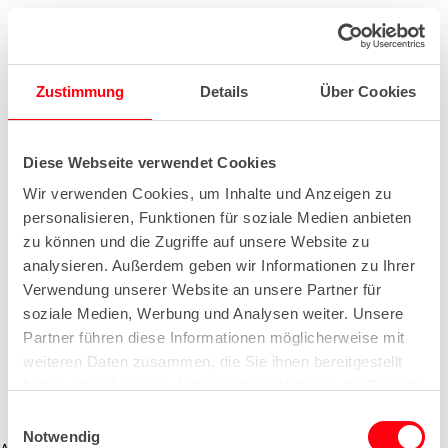
Zustimmung
Details
Über Cookies
Diese Webseite verwendet Cookies
Wir verwenden Cookies, um Inhalte und Anzeigen zu
personalisieren, Funktionen für soziale Medien anbieten
zu können und die Zugriffe auf unsere Website zu
analysieren. Außerdem geben wir Informationen zu Ihrer
Verwendung unserer Website an unsere Partner für
soziale Medien, Werbung und Analysen weiter. Unsere
Partner führen diese Informationen möglicherweise mit
weiteren Daten zusammen, die Sie ihnen bereitgestellt
haben oder die sie im Rahmen Ihrer Nutzung der Dienste
gesammelt haben.
E
Notwendig
i