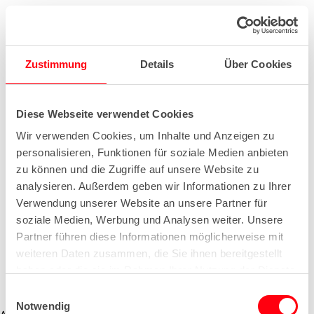
Zustimmung
Details
Über Cookies
Diese Webseite verwendet Cookies
Wir verwenden Cookies, um Inhalte und Anzeigen zu
personalisieren, Funktionen für soziale Medien anbieten
zu können und die Zugriffe auf unsere Website zu
analysieren. Außerdem geben wir Informationen zu Ihrer
Verwendung unserer Website an unsere Partner für
soziale Medien, Werbung und Analysen weiter. Unsere
Partner führen diese Informationen möglicherweise mit
weiteren Daten zusammen, die Sie ihnen bereitgestellt
haben oder die sie im Rahmen Ihrer Nutzung der Dienste
gesammelt haben.
E
Notwendig
i