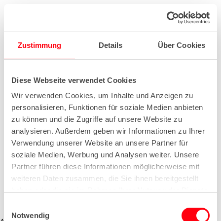
Zustimmung
Details
Über Cookies
Diese Webseite verwendet Cookies
Wir verwenden Cookies, um Inhalte und Anzeigen zu
personalisieren, Funktionen für soziale Medien anbieten
zu können und die Zugriffe auf unsere Website zu
analysieren. Außerdem geben wir Informationen zu Ihrer
Verwendung unserer Website an unsere Partner für
soziale Medien, Werbung und Analysen weiter. Unsere
Partner führen diese Informationen möglicherweise mit
weiteren Daten zusammen, die Sie ihnen bereitgestellt
haben oder die sie im Rahmen Ihrer Nutzung der Dienste
gesammelt haben.
E
Notwendig
i