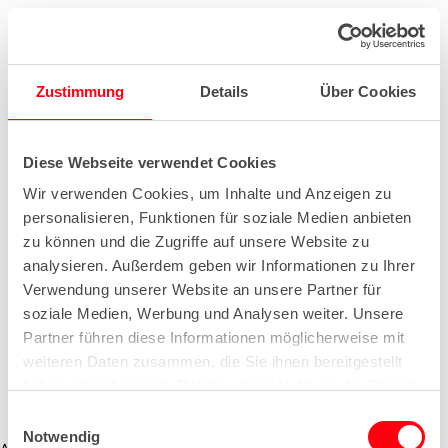
Zustimmung
Details
Über Cookies
Diese Webseite verwendet Cookies
Wir verwenden Cookies, um Inhalte und Anzeigen zu
personalisieren, Funktionen für soziale Medien anbieten
zu können und die Zugriffe auf unsere Website zu
analysieren. Außerdem geben wir Informationen zu Ihrer
Verwendung unserer Website an unsere Partner für
soziale Medien, Werbung und Analysen weiter. Unsere
Partner führen diese Informationen möglicherweise mit
weiteren Daten zusammen, die Sie ihnen bereitgestellt
haben oder die sie im Rahmen Ihrer Nutzung der Dienste
gesammelt haben.
E
Notwendig
i