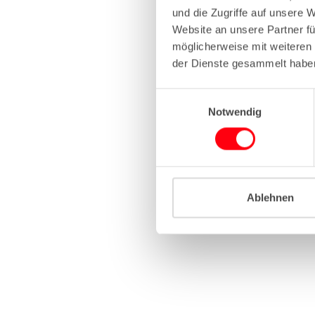
und die Zugriffe auf unsere 
Website an unsere Partner fü
Application erro
möglicherweise mit weiteren
der Dienste gesammelt habe
E
Notwendig
i
n
w
i
l
l
Ablehnen
i
g
u
n
g
s