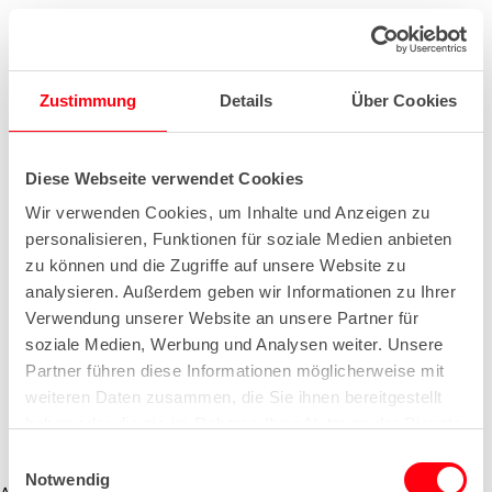
Zustimmung
Details
Über Cookies
Diese Webseite verwendet Cookies
Wir verwenden Cookies, um Inhalte und Anzeigen zu
personalisieren, Funktionen für soziale Medien anbieten
zu können und die Zugriffe auf unsere Website zu
analysieren. Außerdem geben wir Informationen zu Ihrer
Verwendung unserer Website an unsere Partner für
soziale Medien, Werbung und Analysen weiter. Unsere
Partner führen diese Informationen möglicherweise mit
weiteren Daten zusammen, die Sie ihnen bereitgestellt
haben oder die sie im Rahmen Ihrer Nutzung der Dienste
gesammelt haben.
E
Notwendig
i