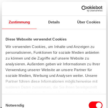
Zustimmung
Details
Über Cookies
Diese Webseite verwendet Cookies
Wir verwenden Cookies, um Inhalte und Anzeigen zu
personalisieren, Funktionen für soziale Medien anbieten
zu können und die Zugriffe auf unsere Website zu
analysieren. Außerdem geben wir Informationen zu Ihrer
Verwendung unserer Website an unsere Partner für
soziale Medien, Werbung und Analysen weiter. Unsere
Partner führen diese Informationen möglicherweise mit
weiteren Daten zusammen, die Sie ihnen bereitgestellt
haben oder die sie im Rahmen Ihrer Nutzung der Dienste
gesammelt haben.
E
Notwendig
i