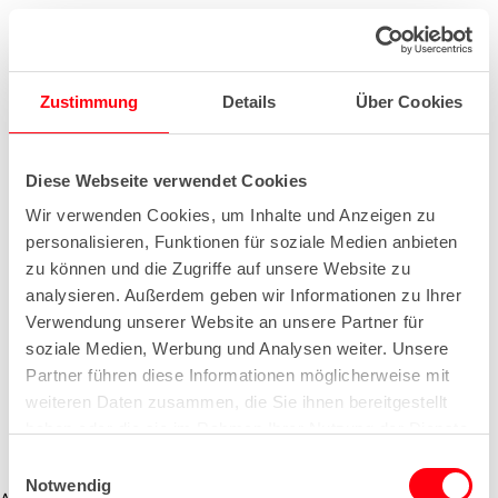
Zustimmung
Details
Über Cookies
Diese Webseite verwendet Cookies
Wir verwenden Cookies, um Inhalte und Anzeigen zu
personalisieren, Funktionen für soziale Medien anbieten
zu können und die Zugriffe auf unsere Website zu
analysieren. Außerdem geben wir Informationen zu Ihrer
Verwendung unserer Website an unsere Partner für
soziale Medien, Werbung und Analysen weiter. Unsere
Partner führen diese Informationen möglicherweise mit
weiteren Daten zusammen, die Sie ihnen bereitgestellt
haben oder die sie im Rahmen Ihrer Nutzung der Dienste
gesammelt haben.
E
Notwendig
i