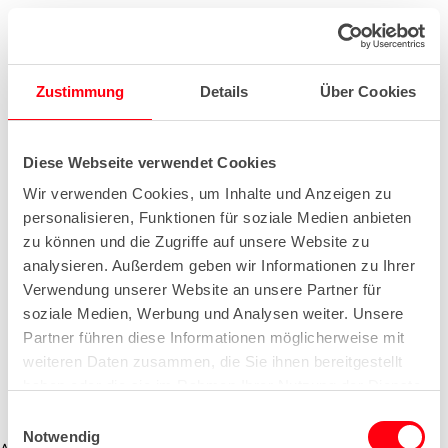
Zustimmung
Details
Über Cookies
Diese Webseite verwendet Cookies
Wir verwenden Cookies, um Inhalte und Anzeigen zu
personalisieren, Funktionen für soziale Medien anbieten
zu können und die Zugriffe auf unsere Website zu
analysieren. Außerdem geben wir Informationen zu Ihrer
Verwendung unserer Website an unsere Partner für
soziale Medien, Werbung und Analysen weiter. Unsere
Partner führen diese Informationen möglicherweise mit
weiteren Daten zusammen, die Sie ihnen bereitgestellt
haben oder die sie im Rahmen Ihrer Nutzung der Dienste
gesammelt haben.
E
Notwendig
i