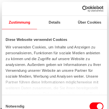
Zustimmung
Details
Über Cookies
Diese Webseite verwendet Cookies
Wir verwenden Cookies, um Inhalte und Anzeigen zu
personalisieren, Funktionen für soziale Medien anbieten
zu können und die Zugriffe auf unsere Website zu
analysieren. Außerdem geben wir Informationen zu Ihrer
Verwendung unserer Website an unsere Partner für
soziale Medien, Werbung und Analysen weiter. Unsere
Partner führen diese Informationen möglicherweise mit
weiteren Daten zusammen, die Sie ihnen bereitgestellt
haben oder die sie im Rahmen Ihrer Nutzung der Dienste
gesammelt haben.
E
Notwendig
i