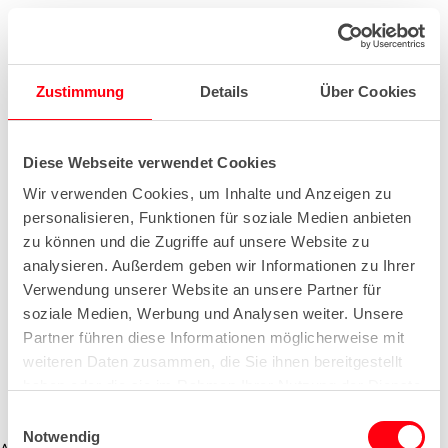
Zustimmung
Details
Über Cookies
Diese Webseite verwendet Cookies
Wir verwenden Cookies, um Inhalte und Anzeigen zu
personalisieren, Funktionen für soziale Medien anbieten
zu können und die Zugriffe auf unsere Website zu
analysieren. Außerdem geben wir Informationen zu Ihrer
Verwendung unserer Website an unsere Partner für
soziale Medien, Werbung und Analysen weiter. Unsere
Partner führen diese Informationen möglicherweise mit
weiteren Daten zusammen, die Sie ihnen bereitgestellt
haben oder die sie im Rahmen Ihrer Nutzung der Dienste
gesammelt haben.
E
Notwendig
i